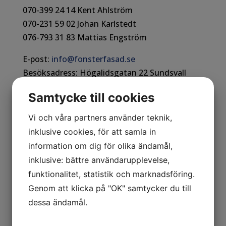
070-399 24 14 Kent Ahlström
070-231 59 02 Johan Karlstedt
076-793 31 83 Mattias Engström
E-post:
info@fonsterfasad.se
Besöksadress: Högalidsgatan 22 Sundsvall
Samtycke till cookies
Vi och våra partners använder teknik,
inklusive cookies, för att samla in
information om dig för olika ändamål,
inklusive: bättre användarupplevelse,
funktionalitet, statistik och marknadsföring.
Genom att klicka på "OK" samtycker du till
dessa ändamål.