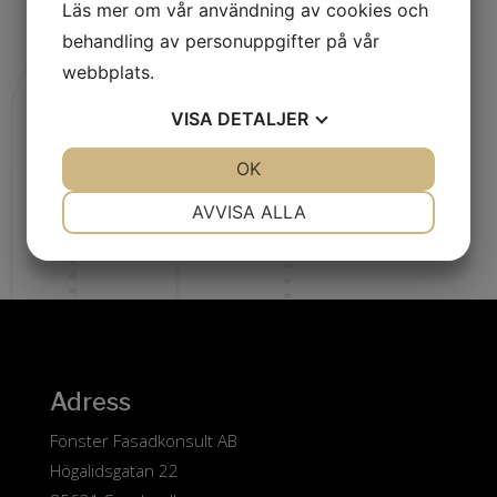
Läs mer om vår användning av cookies och
behandling av personuppgifter på vår
webbplats.
VISA
DETALJER
JA
NEJ
OK
JA
NEJ
NÖDVÄNDIG
INSTÄLLNINGAR
AVVISA ALLA
JA
NEJ
JA
NEJ
MARKNADSFÖRING
STATISTIK
Adress
Fönster Fasadkonsult AB
Högalidsgatan 22